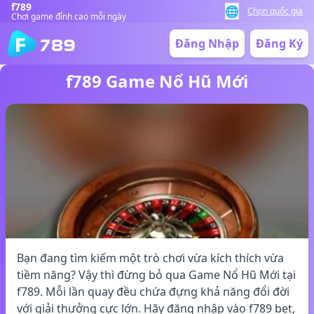
f789
🌐
Chọn quốc gia
Chơi game đỉnh cao mỗi ngày
Đăng Nhập
Đăng Ký
f789 Game Nổ Hũ Mới
Bạn đang tìm kiếm một trò chơi vừa kích thích vừa
tiềm năng? Vậy thì đừng bỏ qua Game Nổ Hũ Mới tại
f789. Mỗi lần quay đều chứa đựng khả năng đổi đời
với giải thưởng cực lớn. Hãy đăng nhập vào f789 bet,