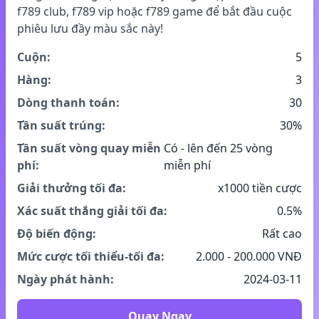
f789 club, f789 vip hoặc f789 game để bắt đầu cuộc
phiêu lưu đầy màu sắc này!
Cuộn:
5
Hàng:
3
Dòng thanh toán:
30
Tần suất trúng:
30%
Tần suất vòng quay miễn
Có - lên đến 25 vòng
phí:
miễn phí
Giải thưởng tối đa:
x1000 tiền cược
Xác suất thắng giải tối đa:
0.5%
Độ biến động:
Rất cao
Mức cược tối thiểu-tối đa:
2.000 - 200.000 VNĐ
Ngày phát hành:
2024-03-11
Quay Ngay