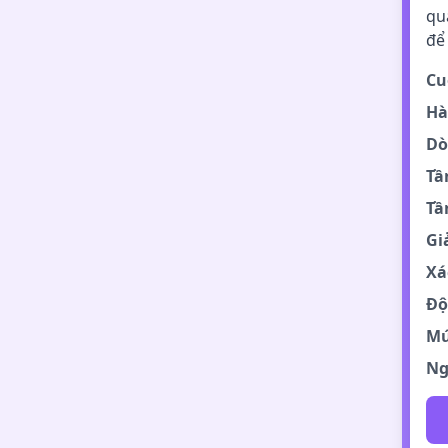
qu
để
Cu
Hà
Dò
Tầ
Tầ
Gi
Xá
Độ
Mứ
Ng